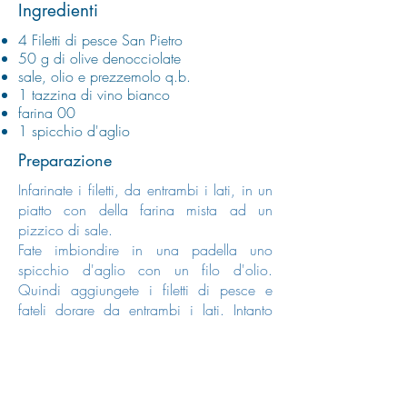
Ingredienti
4 Filetti di pesce San Pietro
50 g di olive denocciolate
sale, olio e prezzemolo q.b.
1 tazzina di vino bianco
farina 00
1 spicchio d'aglio
Preparazione
Infarinate i filetti, da entrambi i lati, in un
piatto con della farina mista ad un
pizzico di sale.
Fate imbiondire in una padella uno
spicchio d'aglio con un filo d'olio.
Quindi aggiungete i filetti di pesce e
fateli dorare da entrambi i lati. Intanto
iniziato a tritare le olive con il prezzemolo
in un
mixer
.
Sfumate i filetti con il vino bianco e
successivamente aggiungete il trito di